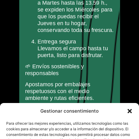
a Martes hasta las 13.59 h.,
se expiden los Miércoles para
que los puedas recibir el
Jueves en tu hogar,
conservando toda su frescura.
Entrega segura
Llevamos el campo hasta tu
puerta, listo para disfrutar.
🌱 Envíos sostenibles y
Inicio
responsables
¿Quienes somos?
Apostamos por embalajes
El Huerto
respetuosos con el medio
Nuestra tienda
ambiente y rutas eficientes.
La fresca
👉 Haz tu pedido hoy y disfruta del
Gestionar consentimiento
Tienda
auténtico sabor del campo sin
complicaciones.
Para ofrecer las mejores experiencias, utilizamos tecnologías como las
CONTACTO
cookies para almacenar y/o acceder a la información del dispositivo. El
613 09 19 79
consentimiento de estas tecnologías nos permitirá procesar datos como