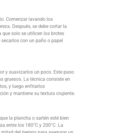
ato. Comenzar lavando los
reza. Después, se debe cortar la
a que solo se utilicen los brotes
e secarlos con un paño o papel
or y suavizarlos un poco. Este paso
 gruesos. La técnica consiste en
os, y luego enfriarlos
ión y mantiene su textura crujiente.
que la plancha o sartén esté bien
túa entre los 180°C y 200°C. La
a mitad del tiempo para asegurar un