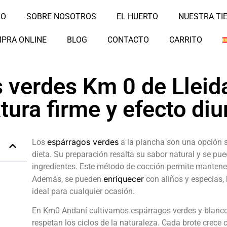
IO
SOBRE NOSOTROS
EL HUERTO
NUESTRA TI
PRA ONLINE
BLOG
CONTACTO
CARRITO
 verdes Km 0 de Lleid
ura firme y efecto diu
espárragos verdes
Los
a la plancha son una opción sa
dieta. Su preparación resalta su sabor natural y se p
ingredientes. Este método de cocción permite mantener s
enriquecer
Además, se pueden
con aliños y especias, 
ideal para cualquier
ocasión.
En Km0 Andaní cultivamos espárragos verdes y blanc
respetan los ciclos de la naturaleza. Cada brote crece