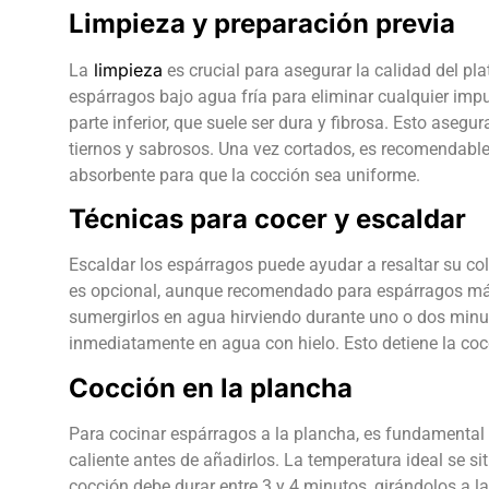
Limpieza y preparación previa
limpieza
La
es crucial para asegurar la calidad del pl
espárragos bajo agua fría para eliminar cualquier impu
parte inferior, que suele ser dura y fibrosa. Esto asegur
tiernos y sabrosos. Una vez cortados, es recomendabl
absorbente para que la cocción sea uniforme.
Técnicas para cocer y escaldar
Escaldar los espárragos puede ayudar a resaltar su col
es opcional, aunque recomendado para espárragos más
sumergirlos en agua hirviendo durante uno o dos minut
inmediatamente en agua con hielo. Esto detiene la cocc
Cocción en la plancha
Para cocinar espárragos a la plancha, es fundamental 
caliente antes de añadirlos. La temperatura ideal se si
cocción debe durar entre 3 y 4 minutos, girándolos a l